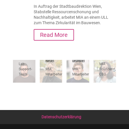
In Auftrag der Stadtbaudirektion Wien,
Stabstelle Ressourcenschonung und
Nachhaltigkeit, arbeitet MIA an einem ULL
zum Thema Zirkularität im Bauwesen.
Read More
Andreas
Andrea
Lisa
Paul
Neureiter
Überbacher
Riedel
Oechsner
Lab
MIA
Support-
MIA
MIA
Founderin,
Team
Mitarbeiter
Mitarbeiter
CEO
Datenschutzerklärung