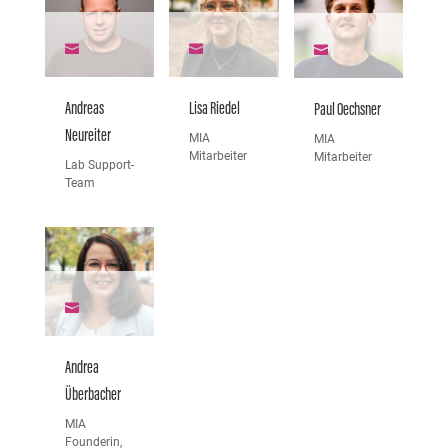



Andreas
Lisa Riedel
Paul Oechsner
Neureiter
MIA
MIA
Mitarbeiter
Mitarbeiter
Lab Support-
Team

Andrea
Überbacher
MIA
Founderin,