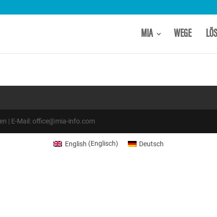
MIA
WEGE
LÖ
 | E-Mail: office@mia-info.com
English
(
Englisch
)
Deutsch