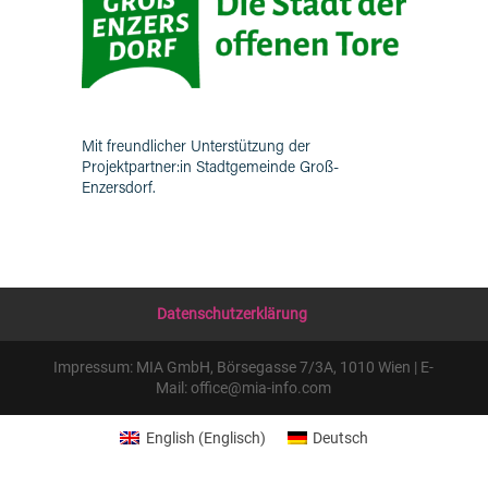
Mit freundlicher Unterstützung der
Projektpartner:in Stadtgemeinde Groß-
Enzersdorf.
Datenschutzerklärung
Impressum: MIA GmbH, Börsegasse 7/3A, 1010 Wien | E-
Mail: office@mia-info.com
English
(
Englisch
)
Deutsch