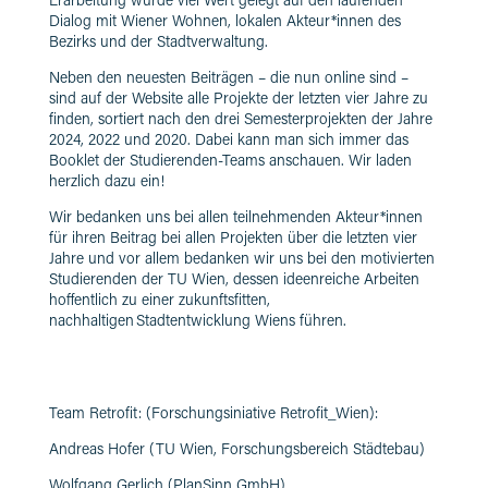
Erarbeitung wurde viel Wert gelegt auf den laufenden
Dialog mit Wiener Wohnen, lokalen Akte
u
r*innen des
Bezirks und der Stadtverwaltung.
Neben den neuesten Beiträgen – die nun online sind –
sind auf der Website alle Projekte der letzten vier Jahre zu
finden, sortiert nach den drei Semesterprojekten der Jahre
2024, 2022 und 2020. Dabei kann man sich immer das
Booklet der Studierenden-Teams anschauen. Wir laden
herzlich dazu ein!
Wir bedanken uns
bei allen teilnehmenden Akteur
*innen
für ihren Beitrag bei allen Projekten über die letzten
vier
Jahre und vor allem bedanken wir uns bei den motivierten
Studierenden der TU Wien, dessen ideenreiche Arbeiten
hoffentlich zu einer zukunftsfitten,
nachhaltigen
Stadtentwicklung Wiens führen.
Team Retrofit: (Forschungsiniative Retrofit_Wien):
Andreas Hofer (TU Wien, Forschungsbereich Städtebau)
Wolfgang Gerlich (PlanSinn GmbH)