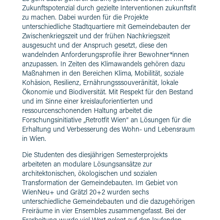
Zukunftspotenzial durch gezielte Interventionen zukunftsfit
zu machen. Dabei wurden für die Projekte
unterschiedliche Stadtquartiere mit Gemeindebauten der
Zwischenkriegszeit und der frühen Nachkriegszeit
ausgesucht und der Anspruch gesetzt, diese den
wandelnden Anforderungsprofile ihrer Bewohner
*i
nnen
anzupassen. In Zeiten des Klimawandels gehören dazu
Maßnahmen in den Bereichen Klima, Mobilität, soziale
Kohäsion, Resilienz,
Ernährungsssouveränität
, lokale
Ökonomie und Biodiversität. Mit Respekt für den Bestand
und im Sinne einer kreislauforientierten und
ressourcenschonenden Haltung arbeitet die
Forschungsinitiative „
Retrotfit
Wien“ an Lösungen für die
Erhaltung und Verbesserung
des Wohn- und Lebensraum
in Wien.
Die Studenten des diesjährigen Semesterprojekts
arbeiteten an modulare Lösungsansätze zur
architektonischen, ökologischen und sozialen
Transformation der Gemeindebauten. Im Gebiet von
WienNeu
+ und
Grätzl
20+2
wurden
sechs
unterschiedliche
Gemeindebauten und die dazugehörigen
Freiräume in vier Ensembles zusammengefasst. Bei der