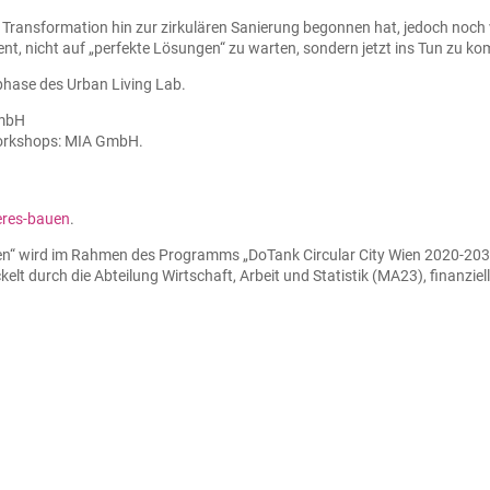
 Transformation hin zur zirkulären Sanierung begonnen hat, jedoch noch
dent, nicht auf „perfekte Lösungen“ zu warten, sondern jetzt ins Tun zu 
phase des Urban Living Lab.
GmbH
orkshops: MIA GmbH.
aeres-bauen
.
en“ wird im Rahmen des Programms „DoTank Circular City Wien 2020-2030″
 durch die Abteilung Wirtschaft, Arbeit und Statistik (MA23), finanziell 