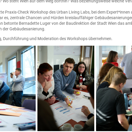
? Wo steht Wien auf dem Weg dorthin? Was beziehungsweise welche Verä
etzte Praxis-Check Workshop des Urban Living Labs, bei dem Expert*inne
 es, zentrale Chancen und Hürden kreislauffähiger Gebäudesanierunge
 betonte Bernadette Luger von der Baudirektion der Stadt Wien das ambit
h der Gebäudesanierung.
ung, Durchführung und Moderation des Workshops übernehmen.