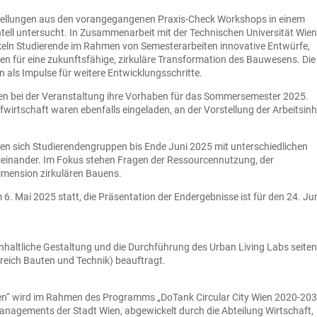
stellungen aus den vorangegangenen Praxis-Check Workshops in einem
ell untersucht. In Zusammenarbeit mit der Technischen Universität Wie
keln Studierende im Rahmen von Semesterarbeiten innovative Entwürfe,
en für eine zukunftsfähige, zirkuläre Transformation des Bauwesens. Die
n als Impulse für weitere Entwicklungsschritte.
ten bei der Veranstaltung ihre Vorhaben für das Sommersemester 2025.
wirtschaft waren ebenfalls eingeladen, an der Vorstellung der Arbeitsinh
en sich Studierendengruppen bis Ende Juni 2025 mit unterschiedlichen
seinander. Im Fokus stehen Fragen der Ressourcennutzung, der
imension zirkulären Bauens.
6. Mai 2025 statt, die Präsentation der Endergebnisse ist für den 24. Ju
haltliche Gestaltung und die Durchführung des Urban Living Labs seite
ereich Bauten und Technik) beauftragt.
Wien“ wird im Rahmen des Programms „DoTank Circular City Wien 2020-20
managements der Stadt Wien, abgewickelt durch die Abteilung Wirtschaft,