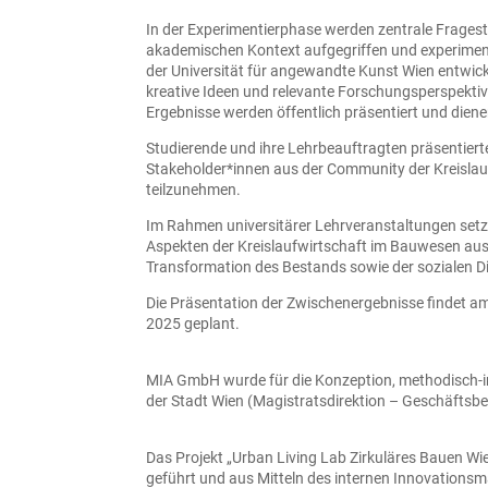
In der Experimentierphase werden zentrale Frage
akademischen Kontext aufgegriffen und experiment
der Universität für angewandte Kunst Wien entwic
kreative Ideen und relevante Forschungsperspektiv
Ergebnisse werden öffentlich präsentiert und diene
Studierende und ihre Lehrbeauftragten präsentier
Stakeholder*innen aus der Community der Kreislauf
teilzunehmen.
Im Rahmen universitärer Lehrveranstaltungen setz
Aspekten der Kreislaufwirtschaft im Bauwesen au
Transformation des Bestands sowie der sozialen D
Die Präsentation der Zwischenergebnisse findet am 
2025 geplant.
MIA GmbH wurde für die Konzeption, methodisch-in
der Stadt Wien (Magistratsdirektion – Geschäftsb
Das Projekt „Urban Living Lab Zirkuläres Bauen 
geführt und aus Mitteln des internen Innovations