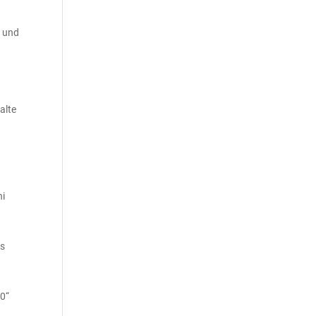
n und
alte
ni
ns
30“