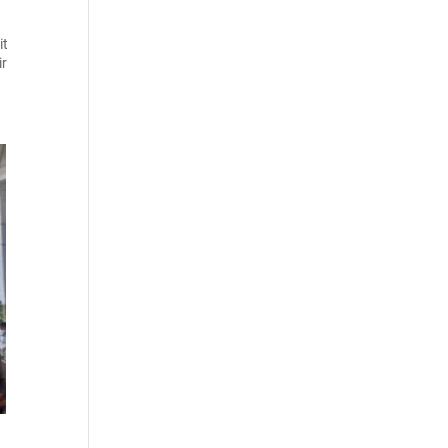
it
ir