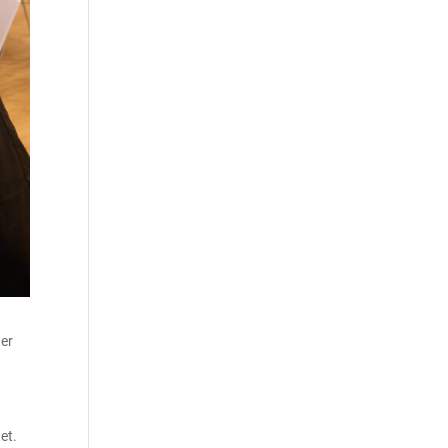
der
et.