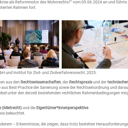
akrise als Reformmotor des Wohnrechts?“ vom 05.06.2024 an und führte 
ntierten Rahmen fort.
und Institut für Zivil- und Zivilverfahrensrecht, 2025.
nnen aus den
Rechtswissenschaften
, der
Rechtspraxis
und der
technische
e aus Best-Practice der Sanierung sowie der Rechtseinordnung und darau
ebel unter den derzeit bestehenden rechtlichen Rahmenbedingungen mög
 (Mietrecht)
und die
Eigentümer*innenperspektive
xis beleuchtet.
nderem – Erkenntnisse, die zeigen, dass trotz bestehen Herausforderung