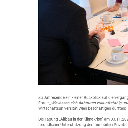
Zu Jahresende ein kleiner Rückblick auf die verga
Frage
„Wie lassen sich Altbauten zukunftsfähig un
Wirtschaftsuniversität Wien beschäftigen durften:
Die Tagung
„Altbau in der Klimakrise“
am 03.11.20
freundlicher Unterstützung der Immobilien Privatst