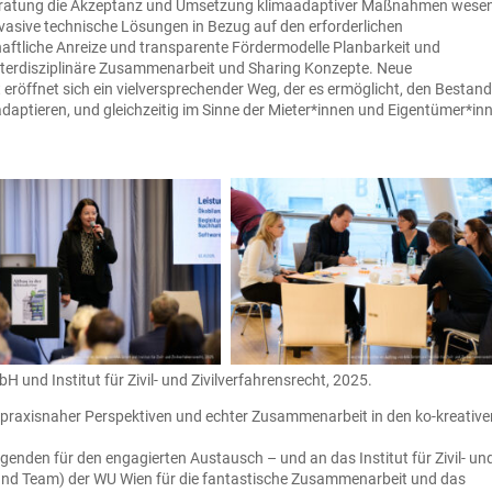
eratung die Akzeptanz und Umsetzung klimaadaptiver Maßnahmen wesen
asive technische Lösungen in Bezug auf den erforderlichen
haftliche Anreize und transparente Fördermodelle Planbarkeit und
interdisziplinäre Zusammenarbeit und Sharing Konzepte. Neue
eröffnet sich ein vielversprechender Weg, der es ermöglicht, den Bestan
daptieren, und gleichzeitig im Sinne der Mieter*innen und Eigentümer*in
und Institut für Zivil- und Zivilverfahrensrecht, 2025.
r, praxisnaher Perspektiven und echter Zusammenarbeit in den ko-kreativ
enden für den engagierten Austausch – und an das Institut für Zivil- un
er und Team) der WU Wien für die fantastische Zusammenarbeit und das