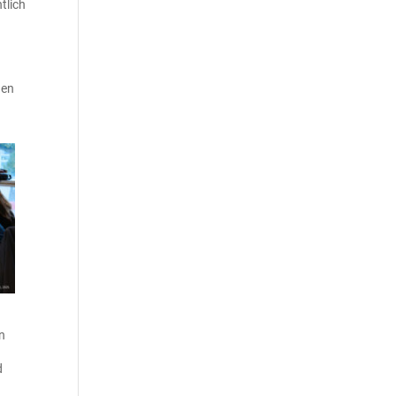
tlich
d
nen
en
d