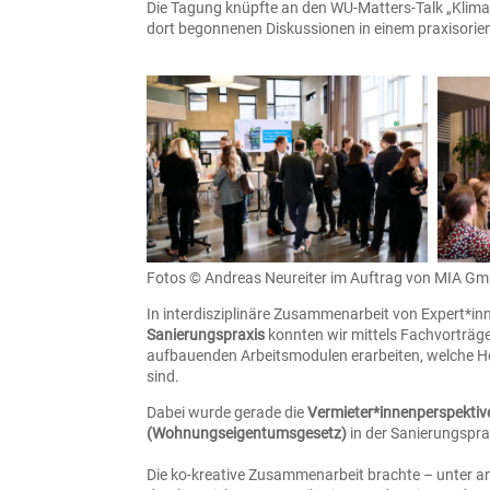
Die Tagung knüpfte an den WU-Matters-Talk „Klim
dort begonnenen Diskussionen in einem praxisorie
Fotos © Andreas Neureiter im Auftrag von MIA GmbH 
In interdisziplinäre Zusammenarbeit von Expert*i
Sanierungspraxis
konnten wir mittels Fachvorträg
aufbauenden Arbeitsmodulen erarbeiten, welche H
sind.
Dabei wurde gerade die
Vermieter*innenperspektive
(Wohnungseigentumsgesetz)
in der Sanierungspra
Die ko-kreative Zusammenarbeit brachte – unter a