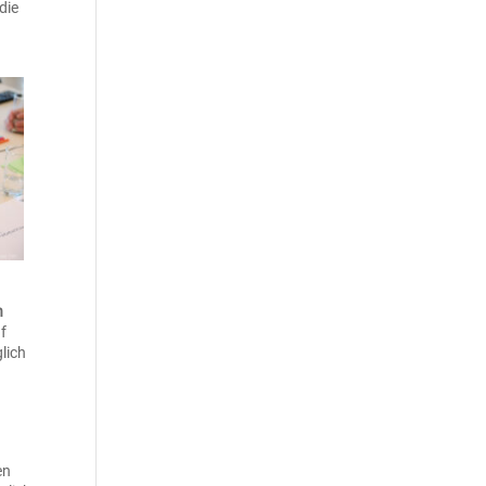
die
n
f
lich
en