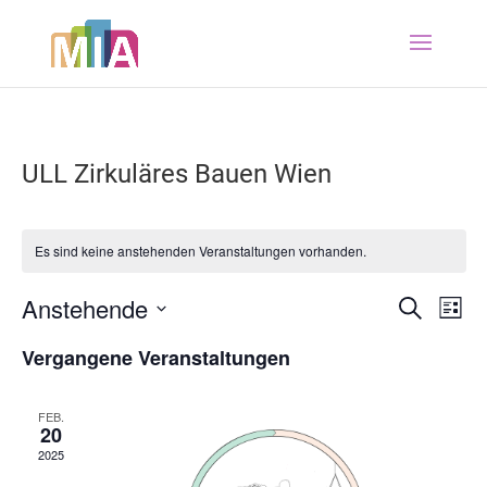
ULL Zirkuläres Bauen Wien
Es sind keine anstehenden Veranstaltungen vorhanden.
Anstehende
Veranstaltu
Veran
Suche
Liste
Ansic
Suche
Datum
Vergangene Veranstaltungen
Navig
wählen.
und
Ansichten,
FEB.
Navigation
20
2025